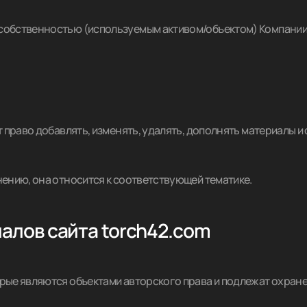
 собственностью (используемым активом/объектом) Компании, 
ют право добавлять, изменять, удалять, дополнять материалы и
мнению, она относится к соответствующей тематике.
иалов сайта torch42.com
орые являются объектами авторского права и подлежат охране