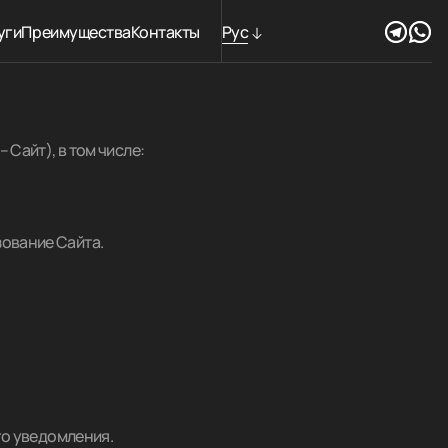
уги
Преимущества
Контакты
Рус
Укр
Eng
Сайт), в том числе:
ование Сайта.
го уведомления.