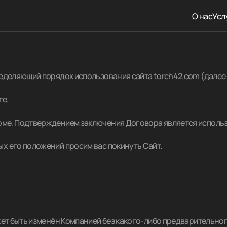
О нас
Усл
еделяющий порядок использования сайта torch42.com (далее – 
те.
рме. Подтверждением заключения Договора является использ
х его положений просим вас покинуть Сайт.
ожет быть изменён Компанией без какого-либо предварительно