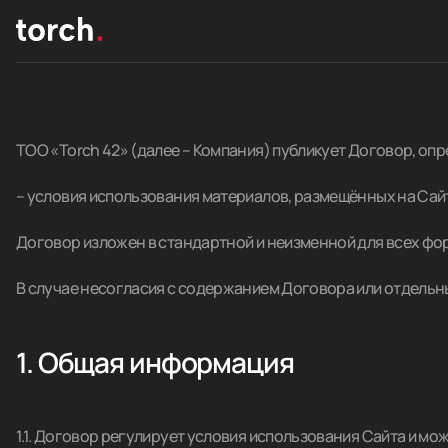
ТОО «Torch 42» (далее – Компания) публикует Договор, опр
– условия использования материалов, размещённых на Сай
Договор изложен в стандартной и неизменной для всех фо
В случае несогласия с содержанием Договора или отдельны
1. Общая информация
1.1. Договор регулирует условия использования Сайта и м