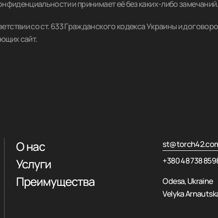
онфиденциальности и принимает её без каких-либо замечаний
тствии со ст. 633 Гражданского кодекса Украины и договоро
ющих сайт.
О нас
st@torch42.co
+380 48 738 859
Услуги
Преимущества
Odesa, Ukraine
Velyka Arnautska 