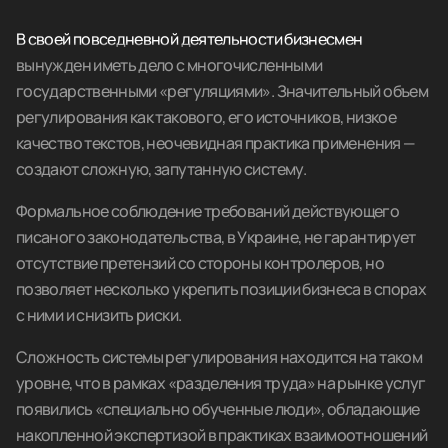
В своей повседневной деятельности бизнесмен
вынужден иметь дело с многочисленными
государственными «регуляциями». Значительный объем
регулирования как такового, его источников, низкое
качество текстов, неочевидная практика применения —
создают сложную, запутанную систему.
Формальное соблюдение требований действующего
писаного законодательства, в Украине, не гарантирует
отсутствие претензий со стороны контролеров, но
позволяет несколько укрепить позиции бизнеса в спорах
с ними и снизить риски.
Сложность системы регулирования находится на таком
уровне, что в рамках «разделения труда» на рынке услуг
появились «специально обученные люди», обладающие
накопленной экспертизой в практиках взаимоотношений